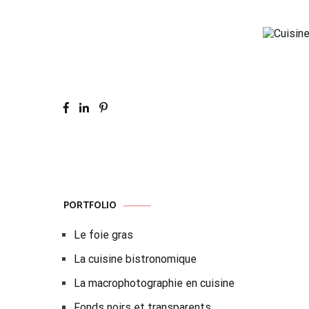
Skip
to
content
PORTFOLIO
Le foie gras
La cuisine bistronomique
La macrophotographie en cuisine
Fonds noirs et transparents